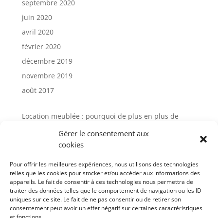
septembre 2020
juin 2020
avril 2020
février 2020
décembre 2019
novembre 2019
août 2017
Location meublée : pourquoi de plus en plus de
propriétaires choisissent la gestion locative
Gérer le consentement aux
Avis Cocktail Scandinave : comment
cookies
l’accompagnement client influence aujourd’hui
l’expérience d’achat mobilier
Pour offrir les meilleures expériences, nous utilisons des technologies
telles que les cookies pour stocker et/ou accéder aux informations des
Gestion locative meublée à Paris : avis et solutions
appareils. Le fait de consentir à ces technologies nous permettra de
pour sécuriser votre investissement
traiter des données telles que le comportement de navigation ou les ID
uniques sur ce site. Le fait de ne pas consentir ou de retirer son
Gestion de meuble en entreprise : un levier
consentement peut avoir un effet négatif sur certaines caractéristiques
stratégique sous-estimé
et fonctions.