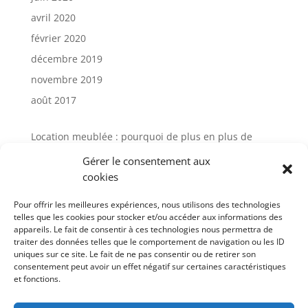
avril 2020
février 2020
décembre 2019
novembre 2019
août 2017
Location meublée : pourquoi de plus en plus de
propriétaires choisissent la gestion locative
Gérer le consentement aux
Avis Cocktail Scandinave : comment
cookies
l’accompagnement client influence aujourd’hui
l’expérience d’achat mobilier
Pour offrir les meilleures expériences, nous utilisons des technologies
telles que les cookies pour stocker et/ou accéder aux informations des
Gestion locative meublée à Paris : avis et solutions
appareils. Le fait de consentir à ces technologies nous permettra de
pour sécuriser votre investissement
traiter des données telles que le comportement de navigation ou les ID
uniques sur ce site. Le fait de ne pas consentir ou de retirer son
Gestion de meuble en entreprise : un levier
consentement peut avoir un effet négatif sur certaines caractéristiques
stratégique sous-estimé
et fonctions.
Cocktail Scandinave : l’art de l’aménagement naturel