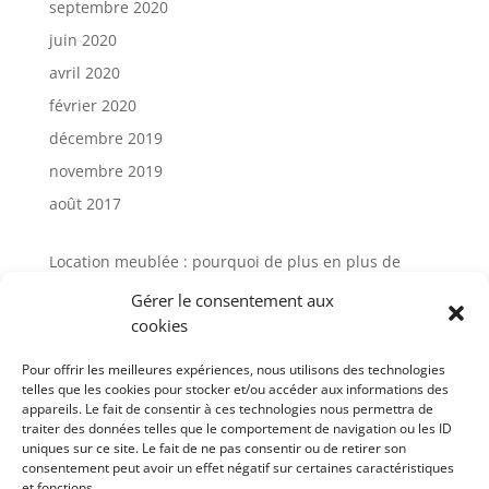
septembre 2020
juin 2020
avril 2020
février 2020
décembre 2019
novembre 2019
août 2017
Location meublée : pourquoi de plus en plus de
propriétaires choisissent la gestion locative
Gérer le consentement aux
Avis Cocktail Scandinave : comment
cookies
l’accompagnement client influence aujourd’hui
l’expérience d’achat mobilier
Pour offrir les meilleures expériences, nous utilisons des technologies
telles que les cookies pour stocker et/ou accéder aux informations des
Gestion locative meublée à Paris : avis et solutions
appareils. Le fait de consentir à ces technologies nous permettra de
pour sécuriser votre investissement
traiter des données telles que le comportement de navigation ou les ID
uniques sur ce site. Le fait de ne pas consentir ou de retirer son
Gestion de meuble en entreprise : un levier
consentement peut avoir un effet négatif sur certaines caractéristiques
stratégique sous-estimé
et fonctions.