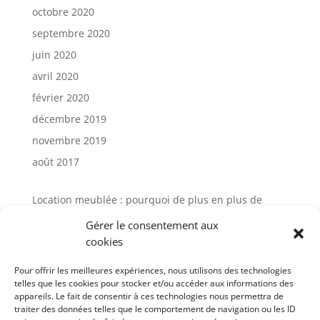
octobre 2020
septembre 2020
juin 2020
avril 2020
février 2020
décembre 2019
novembre 2019
août 2017
Location meublée : pourquoi de plus en plus de
propriétaires choisissent la gestion locative
Gérer le consentement aux
Avis Cocktail Scandinave : comment
cookies
l’accompagnement client influence aujourd’hui
l’expérience d’achat mobilier
Pour offrir les meilleures expériences, nous utilisons des technologies
telles que les cookies pour stocker et/ou accéder aux informations des
Gestion locative meublée à Paris : avis et solutions
appareils. Le fait de consentir à ces technologies nous permettra de
pour sécuriser votre investissement
traiter des données telles que le comportement de navigation ou les ID