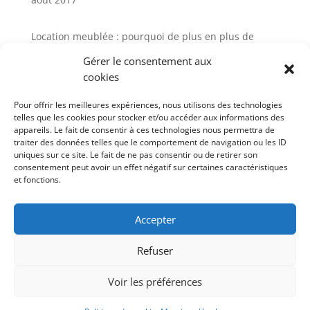
Location meublée : pourquoi de plus en plus de
propriétaires choisissent la gestion locative
Gérer le consentement aux
Avis Cocktail Scandinave : comment
cookies
l’accompagnement client influence aujourd’hui
l’expérience d’achat mobilier
Pour offrir les meilleures expériences, nous utilisons des technologies
telles que les cookies pour stocker et/ou accéder aux informations des
Gestion locative meublée à Paris : avis et solutions
appareils. Le fait de consentir à ces technologies nous permettra de
pour sécuriser votre investissement
traiter des données telles que le comportement de navigation ou les ID
uniques sur ce site. Le fait de ne pas consentir ou de retirer son
Gestion de meuble en entreprise : un levier
consentement peut avoir un effet négatif sur certaines caractéristiques
stratégique sous-estimé
et fonctions.
Cocktail Scandinave : l’art de l’aménagement naturel
pour un intérieur authentique
Accepter
Refuser
Voir les préférences
Contact
Politique de cookies (UE)
Mentions légales