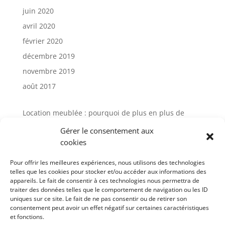
juin 2020
avril 2020
février 2020
décembre 2019
novembre 2019
août 2017
Location meublée : pourquoi de plus en plus de
propriétaires choisissent la gestion locative
Gérer le consentement aux
Avis Cocktail Scandinave : comment
cookies
l’accompagnement client influence aujourd’hui
l’expérience d’achat mobilier
Pour offrir les meilleures expériences, nous utilisons des technologies
telles que les cookies pour stocker et/ou accéder aux informations des
Gestion locative meublée à Paris : avis et solutions
appareils. Le fait de consentir à ces technologies nous permettra de
pour sécuriser votre investissement
traiter des données telles que le comportement de navigation ou les ID
uniques sur ce site. Le fait de ne pas consentir ou de retirer son
Gestion de meuble en entreprise : un levier
consentement peut avoir un effet négatif sur certaines caractéristiques
stratégique sous-estimé
et fonctions.