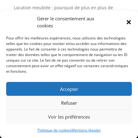
Location meublée : pourquoi de plus en plus de
propriétaires choisissent la gestion locative
Gérer le consentement aux
Avis Cocktail Scandinave : comment
cookies
l’accompagnement client influence aujourd’hui
l’expérience d’achat mobilier
Pour offrir les meilleures expériences, nous utilisons des technologies
telles que les cookies pour stocker et/ou accéder aux informations des
Gestion locative meublée à Paris : avis et solutions
appareils. Le fait de consentir à ces technologies nous permettra de
pour sécuriser votre investissement
traiter des données telles que le comportement de navigation ou les ID
uniques sur ce site. Le fait de ne pas consentir ou de retirer son
Gestion de meuble en entreprise : un levier
consentement peut avoir un effet négatif sur certaines caractéristiques
stratégique sous-estimé
et fonctions.
Cocktail Scandinave : l’art de l’aménagement naturel
pour un intérieur authentique
Accepter
Refuser
Voir les préférences
Contact
Politique de cookies (UE)
Mentions légales
Politique de cookies
Mentions légales