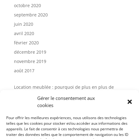
octobre 2020
septembre 2020
juin 2020
avril 2020
février 2020
décembre 2019
novembre 2019
août 2017
Location meublée : pourquoi de plus en plus de
propriétaires choisissent la gestion locative
Gérer le consentement aux
Avis Cocktail Scandinave : comment
cookies
l’accompagnement client influence aujourd’hui
l’expérience d’achat mobilier
Pour offrir les meilleures expériences, nous utilisons des technologies
telles que les cookies pour stocker et/ou accéder aux informations des
Gestion locative meublée à Paris : avis et solutions
appareils. Le fait de consentir à ces technologies nous permettra de
pour sécuriser votre investissement
traiter des données telles que le comportement de navigation ou les ID